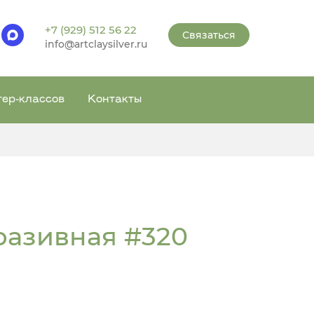
+7 (929) 512 56 22
Связаться
info@artclaysilver.ru
тер-классов
Контакты
разивная #320