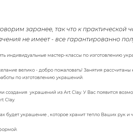
говорим заранее, так что к практической 
чения не имеет - все гарантированно полу
ить индивидуальные мастер-классы по изготовлению укр
желание велико - добро пожаловать! Занятия рассчитаны 
 работы по изготовлению украшений.
гии создания украшений из Art Clay. У Вас появится воз
t Clay.
ках будет украшение , которое хранит тепло Ваших рук и
формой.