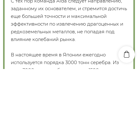
С тех пор команда Aida следует направлению,
заданному их основателем, и стремится достичь
еще большей точности и максимальной
эффективности по извлечению драгоценных и
редкоземельных металлов, не попадая под
влияние колебаний рынка.
В настоящее время в Японии ежегодно
используется порядка 3000 тонн серебра. Из
этих 3000 тонн приблизительно 1500 тонн
используются в качестве светочувствительных
элементов в фотообработке.
Потенциально, благодаря процессу
усовершенствования переработки отходов,
аффинажный завод может сделать
ограниченные ресурсы неограниченными. Это
мечта, которую можно осуществить при помощи