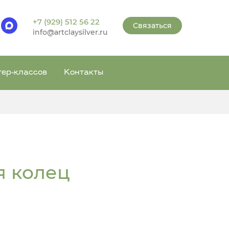
+7 (929) 512 56 22
Связаться
info@artclaysilver.ru
тер-классов
Контакты
я колец