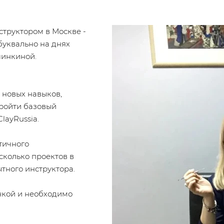
структором в Москве -
буквально на днях
чинкиной.
 новых навыков,
пройти базовый
layRussia.
тичного
сколько проектов в
тного инструктора.
нкой и необходимо