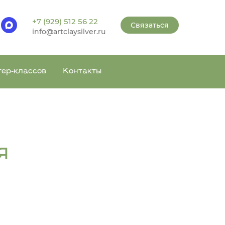
+7 (929) 512 56 22
Связаться
info@artclaysilver.ru
тер-классов
Контакты
я