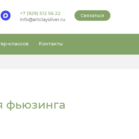
+7 (929) 512 56 22
Связаться
info@artclaysilver.ru
тер-классов
Контакты
я фьюзинга